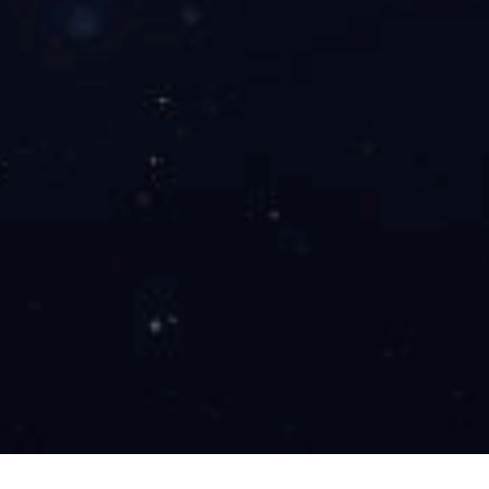
洽谈，从事撕碎行业和技术进出口业
9001质量管理体系认证。公司主要
破碎机、双轴撕碎机、金属撕碎机、
司坚持“质量兴业”的创业思想，奉
“为经营之本。九龙公司始终坚持以质
责，对每一台产品负责，对每一位用
营理念——以客户...