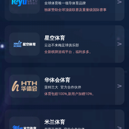
热门搜索：
生物质电厂
生活垃圾
金属破碎
废纸制浆
橡胶塑
产品中心
您当前位置：
首页
全部
生物质电厂
生活垃圾
金属破碎
废纸制浆
橡胶塑料