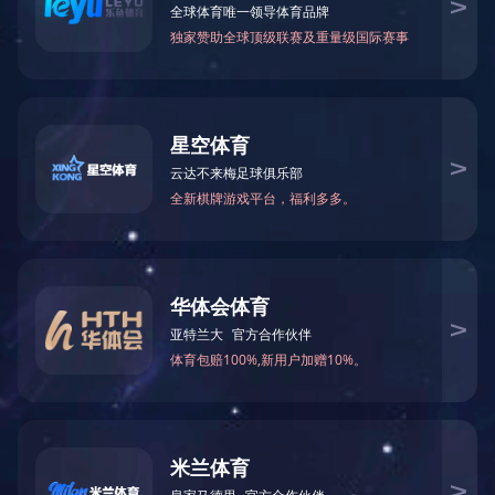
热门搜索：
生物质电厂
生活垃圾
金属破碎
废纸制浆
橡胶塑
新闻中心
您当前位置：
首页
全部
行业资讯
公司动态
米兰体育在线登录-米兰体
育（中国）
电话：17603868999