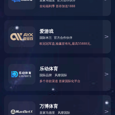
固废处理
园林垃圾
米兰体育在线登录-米兰体
育（中国）
电话：17603868999
邮箱：zzsjljxsb@163.com
地址：河南省郑州市郑上路与织机路
交叉口向北100米
汽车、电动车，摩托车
设计合理、结构紧凑、